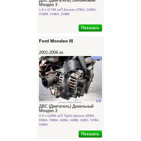
ДВС (Двигатель) Бензиновый
Мондео 3
3
1.8 л (1798 см
) Бензин CFBA, CGBA,
CGBB, CHBA, CHBB
Показать
Ford Mondeo III
2001-2006 гг.
1
/
9
ДВС (Двигатель) Дизельный
Мондео 3
3
2.0 л (1998 см
) Турбо Дизель D5BA,
D6BA, FMBA, HJBA, HJBB, HJBC, N7BA,
SDBA
Показать