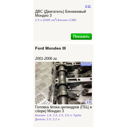
1
/
11
ДВС (Двигатель) Бензиновый
Мондео 3
3
2.5 л (2495 см
) Бензин LCBD
Показать
Ford Mondeo III
2001-2006 гг.
1
/
9
Головка блока цилиндров (ГБЦ в
сборе) Мондео 3
Бензин: 1.8, 2.0, 2.5, 3.0 л; Турбо
Дизель: 2.0, 2.2 л