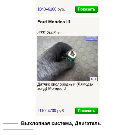
Показать
1040–6160
руб.
Ford Mondeo III
2001-2006 гг.
1
/
11
Датчик кислородный (Лямбда-
зонд) Мондео 3
Показать
2110–4700
руб.
Выхлопная система, Двигатель