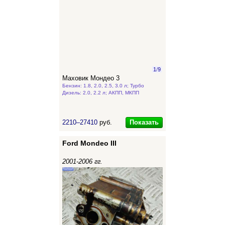
1
/
9
Маховик Мондео 3
Бензин: 1.8, 2.0, 2.5, 3.0 л; Турбо
Дизель: 2.0, 2.2 л; АКПП, МКПП
Показать
2210–27410
руб.
Ford Mondeo III
2001-2006 гг.