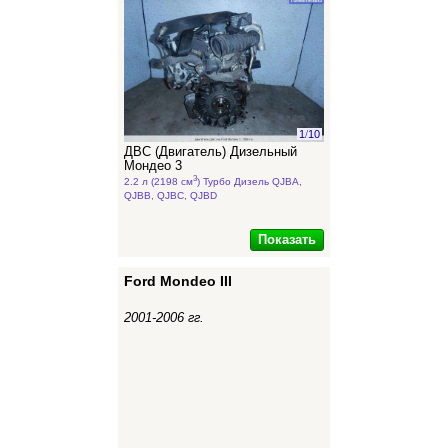
1
/
10
ДВС (Двигатель) Дизельный
Мондео 3
3
2.2 л (2198 см
) Турбо Дизель QJBA,
QJBB, QJBC, QJBD
Показать
Ford Mondeo III
2001-2006 гг.