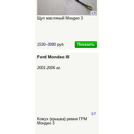
1
/
9
Щуп масляный Мондео 3
Показать
1530–3090
руб.
Ford Mondeo III
2001-2006 гг.
1
/
7
Кожух (крышка) ремня ГРМ
Мондео 3