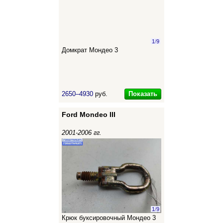
1
/
9
Домкрат Мондео 3
Показать
2650–4930
руб.
Ford Mondeo III
2001-2006 гг.
1
/
9
Крюк буксировочный Мондео 3