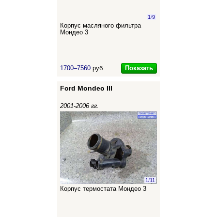
1
/
9
Корпус масляного фильтра
Мондео 3
Показать
1700–7560
руб.
Ford Mondeo III
2001-2006 гг.
1
/
11
Корпус термостата Мондео 3