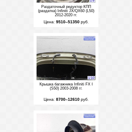
1
/
9
Раздаточный редуктор КПП
(раздатка) Infiniti JX/QX60 (L50)
2012-2020 гг.
Цена:
9510–51350
руб.
1
/
10
Крышка багажника Infiniti FX I
(S50) 2003-2008 гг.
Цена:
8700–12610
руб.