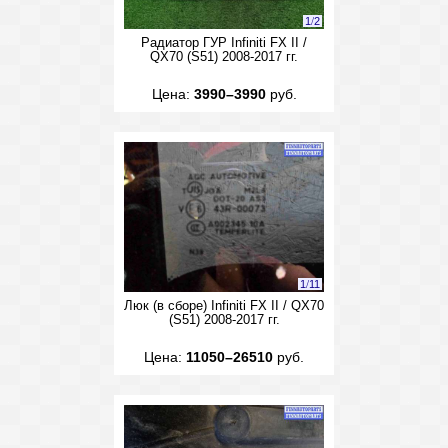
1
/
2
Радиатор ГУР Infiniti FX II /
QX70 (S51) 2008-2017 гг.
Цена:
3990–3990
руб.
1
/
11
Люк (в сборе) Infiniti FX II / QX70
(S51) 2008-2017 гг.
Цена:
11050–26510
руб.