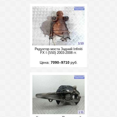
1
/
10
Редуктор моста Задний Infiniti
FX I (S50) 2003-2008 гг.
Цена:
7090–9710
руб.
1
/
11