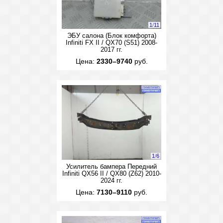
1
/
11
ЭБУ салона (Блок комфорта)
Infiniti FX II / QX70 (S51) 2008-
2017 гг.
Цена:
2330–9740
руб.
1
/
6
Усилитель бампера Передний
Infiniti QX56 II / QX80 (Z62) 2010-
2024 гг.
Цена:
7130–9110
руб.