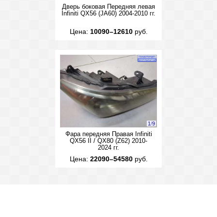
Дверь боковая Передняя левая
Infiniti QX56 (JA60) 2004-2010 гг.
Цена:
10090–12610
руб.
1
/
9
Фара передняя Правая Infiniti
QX56 II / QX80 (Z62) 2010-
2024 гг.
Цена:
22090–54580
руб.