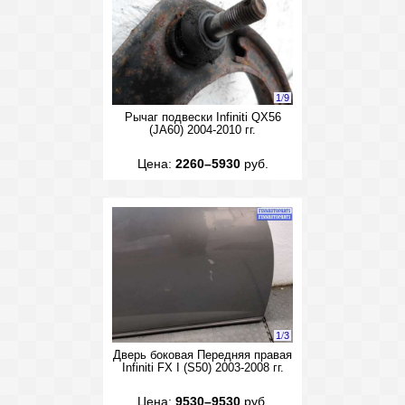
1
/
9
Рычаг подвески Infiniti QX56
(JA60) 2004-2010 гг.
Цена:
2260–5930
руб.
1
/
3
Дверь боковая Передняя правая
Infiniti FX I (S50) 2003-2008 гг.
Цена:
9530–9530
руб.