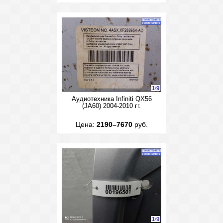
1
/
9
Аудиотехника Infiniti QX56
(JA60) 2004-2010 гг.
Цена:
2190–7670
руб.
1
/
9