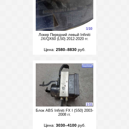
1
/
10
Локер Передний левый Infiniti
JX/QX60 (L50) 2012-2020 гг.
Цена:
2580–8830
руб.
1
/
11
Блок ABS Infiniti FX I (S50) 2003-
2008 гг.
Цена:
3030–4100
руб.