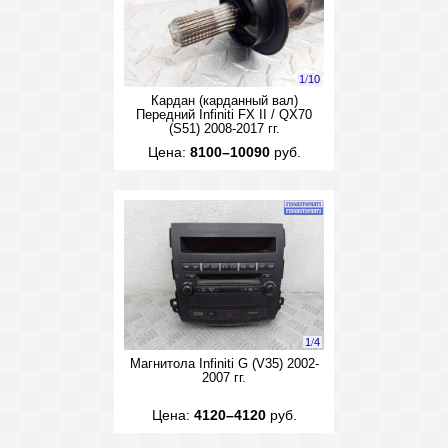
1
/
10
Кардан (карданный вал)
Передний Infiniti FX II / QX70
(S51) 2008-2017 гг.
Цена:
8100–10090
руб.
1
/
4
Магнитола Infiniti G (V35) 2002-
2007 гг.
Цена:
4120–4120
руб.