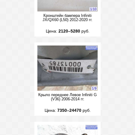
1
/
10
Кронштейн бампера Infiniti
JX/QX60 (L50) 2012-2020 гг.
Цена:
2120–5280
руб.
1
/
9
Крыло переднее Левое Infiniti G
(V36) 2006-2014 гг.
Цена:
7350–24470
руб.