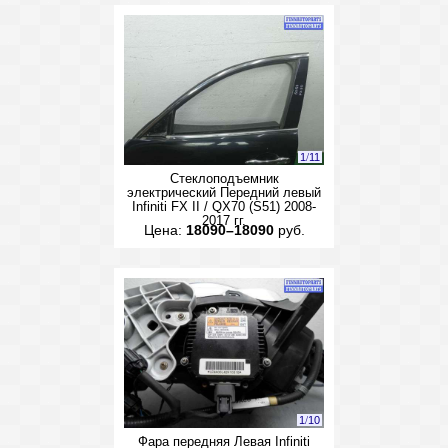
1
/
11
Стеклоподъемник
электрический Передний левый
Infiniti FX II / QX70 (S51) 2008-
2017 гг.
Цена:
18090–18090
руб.
1
/
10
Фара передняя Левая Infiniti