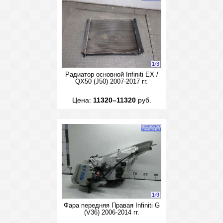
1
/
3
Радиатор основной Infiniti EX /
QX50 (J50) 2007-2017 гг.
Цена:
11320–11320
руб.
1
/
9
Фара передняя Правая Infiniti G
(V36) 2006-2014 гг.