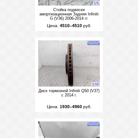
1
/
5
Стойка подвески
амортизационная Задняя Infiniti
G (V36) 2006-2014 гг.
Цена:
4510–4510
руб.
1
/
10
Диск тормозной Infiniti Q50 (V37)
с 2014 г.
Цена:
1930–4960
руб.