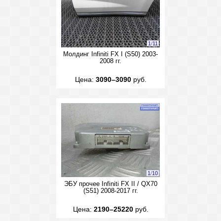
1
/
11
Молдинг Infiniti FX I (S50) 2003-
2008 гг.
Цена:
3090–3090
руб.
1
/
10
ЭБУ прочее Infiniti FX II / QX70
(S51) 2008-2017 гг.
Цена:
2190–25220
руб.