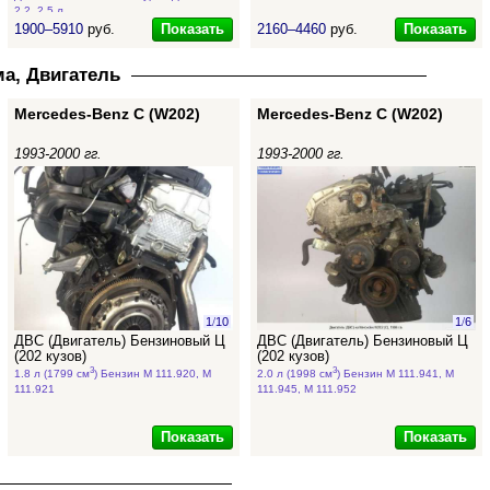
2.2, 2.5 л
Показать
Показать
1900–5910
руб.
2160–4460
руб.
а, Двигатель
Mercedes-Benz C (W202)
Mercedes-Benz C (W202)
1993-2000 гг.
1993-2000 гг.
1
/
10
1
/
6
ДВС (Двигатель) Бензиновый Ц
ДВС (Двигатель) Бензиновый Ц
(202 кузов)
(202 кузов)
3
3
1.8 л (1799 см
) Бензин M 111.920, M
2.0 л (1998 см
) Бензин M 111.941, M
111.921
111.945, M 111.952
Показать
Показать