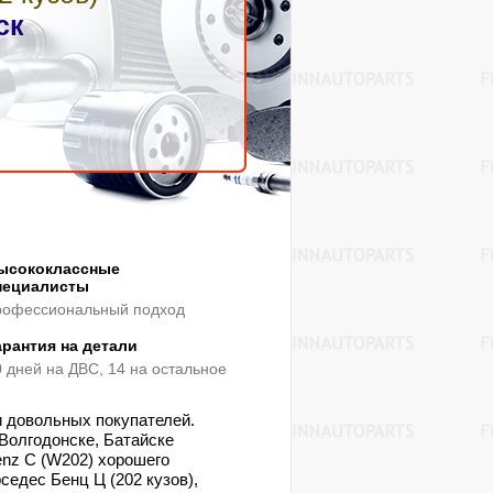
ск
ысококлассные
пециалисты
рофессиональный подход
арантия на детали
0 дней на ДВС, 14 на остальное
и довольных покупателей.
 Волгодонске, Батайске
enz C (W202) хорошего
дес Бенц Ц (202 кузов),