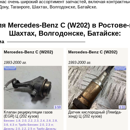
нас очень широкий ассортимент запчастей, включая контрактные
Дону, Таганроге, Шахтах, Волгодонске, Батайске.
я Mercedes-Benz C (W202) в Ростове-
Шахтах, Волгодонске, Батайске:
ма
Mercedes-Benz C (W202)
Mercedes-Benz C (W202)
1993-2000 гг.
1993-2000 гг.
1
/
10
1
/
11
Клапан рециркуляции газов
Датчик кислородный (Лямбда-
(EGR) Ц (202 кузов)
зонд) Ц (202 кузов)
Бензин: 1.8, 2.0, 2.2, 2.3, 2.4, 2.6, 2.8,
3.6, 4.3 л; Турбо Бензин: 2.0, 2.3 л;
Дизель: 2.0, 2.2, 2.5 л; Турбо Дизель: