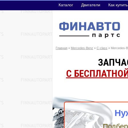
Каталог
Двигатели
Как купить
Главная
»
Mercedes-Benz
»
C-class
» Mercedes-B
ЗАПЧАС
С БЕСПЛАТНО
Ну
Подберё