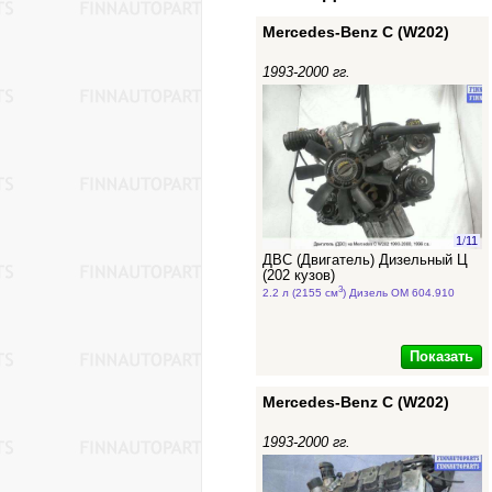
Mercedes-Benz C (W202)
1993-2000 гг.
1
/
11
ДВС (Двигатель) Дизельный Ц
(202 кузов)
3
2.2 л (2155 см
) Дизель OM 604.910
Показать
Mercedes-Benz C (W202)
1993-2000 гг.