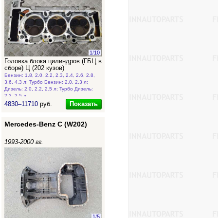
1
/
10
Головка блока цилиндров (ГБЦ в
сборе) Ц (202 кузов)
Бензин: 1.8, 2.0, 2.2, 2.3, 2.4, 2.6, 2.8,
3.6, 4.3 л; Турбо Бензин: 2.0, 2.3 л;
Дизель: 2.0, 2.2, 2.5 л; Турбо Дизель:
2.2, 2.5 л
Показать
4830–11710
руб.
Mercedes-Benz C (W202)
1993-2000 гг.
1
/
5