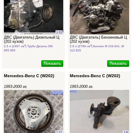
1
/
11
ДВС (Двигатель) Дизельный Ц
ДВС (Двигатель) Бензиновый Ц
(202 кузов)
(202 кузов)
3
3
2.5 л (2497 см
) Турбо Дизель OM
2.8 л (2799 см
) Бензин M 104.941, M
605.960
112.920
Показать
Показать
Mercedes-Benz C (W202)
Mercedes-Benz C (W202)
1993-2000 гг.
1993-2000 гг.
1
/
11
1
/
6