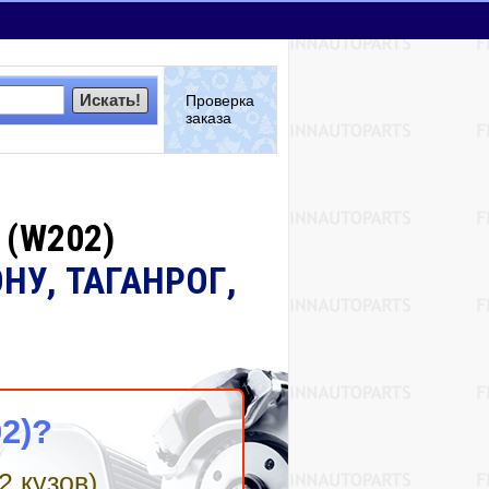
Искать!
Проверка
заказа
 (W202)
НУ, ТАГАНРОГ,
2)?
2 кузов)