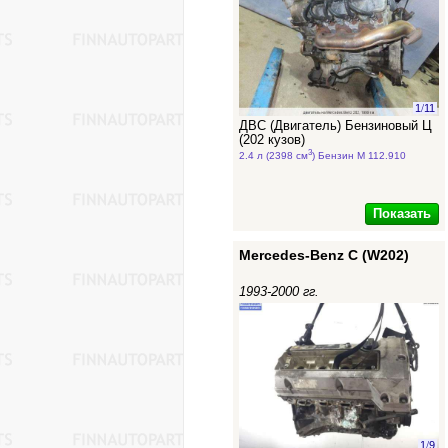
1
/
11
ДВС (Двигатель) Бензиновый Ц
(202 кузов)
3
2.4 л (2398 см
) Бензин M 112.910
Показать
Mercedes-Benz C (W202)
1993-2000 гг.
1
/
9