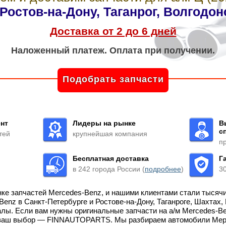
Ростов-на-Дону, Таганрог, Волгодон
Доставка от 2 до 6 дней
Наложенный платеж. Оплата при получении.
Подобрать запчасти
нт
Лидеры на рынке
В
с
тей
крупнейшая компания
п
Бесплатная доставка
Г
в 242 города России (
подробнее
)
3
нке запчастей Mercedes-Benz, и нашими клиентами стали тысяч
enz в Санкт-Петербурге и Ростове-на-Дону, Таганроге, Шахтах,
лы. Если вам нужны оригинальные запчасти на а/м Mercedes-B
, ваш выбор — FINNAUTOPARTS. Мы разбираем автомобили Мерсе