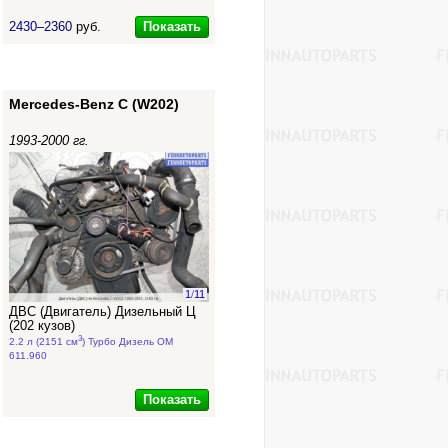
Показать
2430–2360
руб.
Mercedes-Benz C (W202)
1993-2000 гг.
1
/
11
ДВС (Двигатель) Дизельный Ц
(202 кузов)
3
2.2 л (2151 см
) Турбо Дизель OM
611.960
Показать