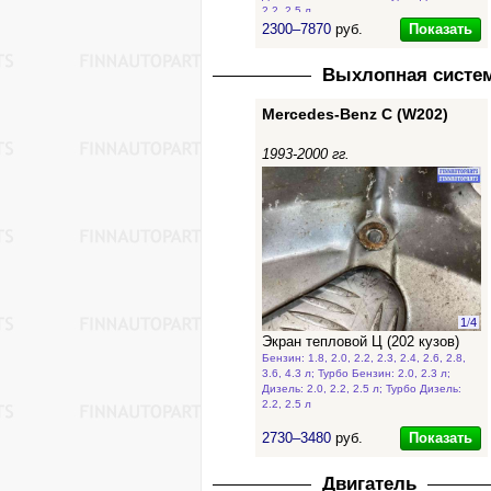
2.2, 2.5 л
Показать
2300–7870
руб.
Выхлопная систем
Mercedes-Benz C (W202)
1993-2000 гг.
1
/
4
Экран тепловой Ц (202 кузов)
Бензин: 1.8, 2.0, 2.2, 2.3, 2.4, 2.6, 2.8,
3.6, 4.3 л; Турбо Бензин: 2.0, 2.3 л;
Дизель: 2.0, 2.2, 2.5 л; Турбо Дизель:
2.2, 2.5 л
Показать
2730–3480
руб.
Двигатель